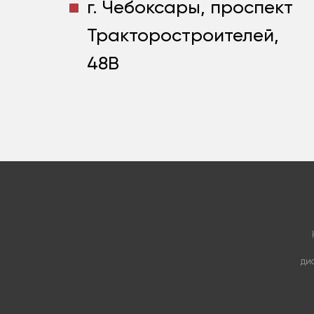
г. Чебоксары, проспект
Тракторостроителей,
48В
ди