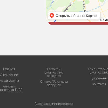
Главная
Ремонт и
Компьютерн
диагностика
диагностик
О компании
форсунок
Документы
Наши услуги
Снятие/Установка
Контакты
форсунок
Ремонт и
агностика ТНВД
Вход для администратора